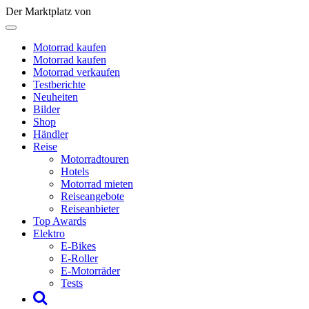
Der Marktplatz von
Motorrad kaufen
Motorrad kaufen
Motorrad verkaufen
Testberichte
Neuheiten
Bilder
Shop
Händler
Reise
Motorradtouren
Hotels
Motorrad mieten
Reiseangebote
Reiseanbieter
Top Awards
Elektro
E-Bikes
E-Roller
E-Motorräder
Tests