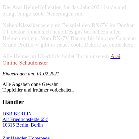
Die Arai Helm-Kollektion für das Jahr 2021 ist da und
bringt einige coole Neuerungen mit.
Neben Klassiker wie zum Beispiel den RX-7V im Doohan
TT Dekor reihen sich neue Designs bei nahezu allen
Helmen mit ein. Vom RX-7V Racing bis hin zum Concept-
X und Profile-V gibt es neue, coole Dekore zu entdecken.
Alle Helme im Überblick findet Ihr in unserem
Arai
Online Schaufenster
Eingetragen am: 01.02.2021
Alle Angaben ohne Gewähr.
Tippfehler und Irrtümer vorbehalten.
Händler
DSB BERLIN
Alt-Friedrichsfelde 65c
10315 Berlin, Berlin
Zur Händler-Homepage