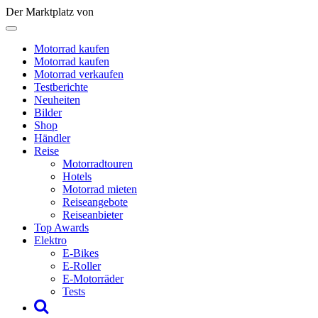
Der Marktplatz von
Motorrad kaufen
Motorrad kaufen
Motorrad verkaufen
Testberichte
Neuheiten
Bilder
Shop
Händler
Reise
Motorradtouren
Hotels
Motorrad mieten
Reiseangebote
Reiseanbieter
Top Awards
Elektro
E-Bikes
E-Roller
E-Motorräder
Tests