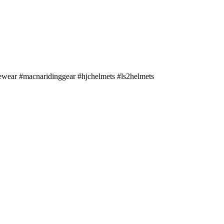
ewear #macnaridinggear #hjchelmets #ls2helmets