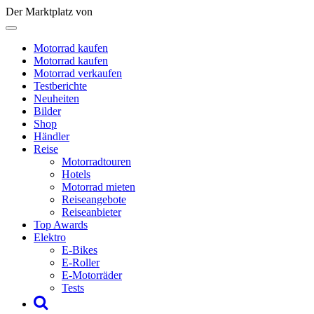
Der Marktplatz von
Motorrad kaufen
Motorrad kaufen
Motorrad verkaufen
Testberichte
Neuheiten
Bilder
Shop
Händler
Reise
Motorradtouren
Hotels
Motorrad mieten
Reiseangebote
Reiseanbieter
Top Awards
Elektro
E-Bikes
E-Roller
E-Motorräder
Tests