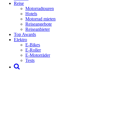
Reise
Motorradtouren
Hotels
Motorrad mieten
Reiseangebote
Reiseanbieter
Top Awards
Elektro
E-Bikes
E-Roller
E-Motorräder
Tests