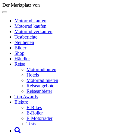
Der Marktplatz von
Motorrad kaufen
Motorrad kaufen
Motorrad verkaufen
Testberichte
Neuheiten
Bilder
Shop
Händler
Reise
Motorradtouren
Hotels
Motorrad mieten
Reiseangebote
Reiseanbieter
Top Awards
Elektro
E-Bikes
E-Roller
E-Motorräder
Tests