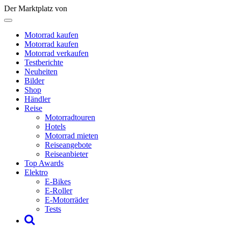
Der Marktplatz von
Motorrad kaufen
Motorrad kaufen
Motorrad verkaufen
Testberichte
Neuheiten
Bilder
Shop
Händler
Reise
Motorradtouren
Hotels
Motorrad mieten
Reiseangebote
Reiseanbieter
Top Awards
Elektro
E-Bikes
E-Roller
E-Motorräder
Tests