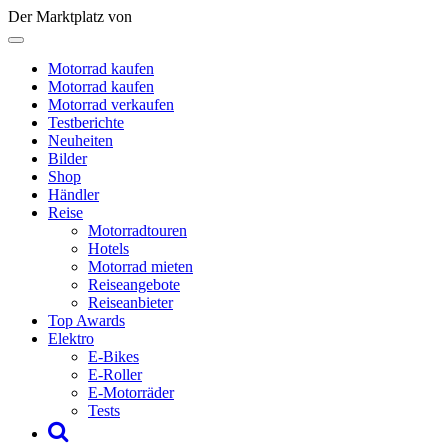
Der Marktplatz von
Motorrad kaufen
Motorrad kaufen
Motorrad verkaufen
Testberichte
Neuheiten
Bilder
Shop
Händler
Reise
Motorradtouren
Hotels
Motorrad mieten
Reiseangebote
Reiseanbieter
Top Awards
Elektro
E-Bikes
E-Roller
E-Motorräder
Tests