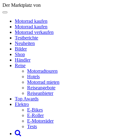
Der Marktplatz von
Motorrad kaufen
Motorrad kaufen
Motorrad verkaufen
Testberichte
Neuheiten
Bilder
Shop
Händler
Reise
Motorradtouren
Hotels
Motorrad mieten
Reiseangebote
Reiseanbieter
Top Awards
Elektro
E-Bikes
E-Roller
E-Motorräder
Tests