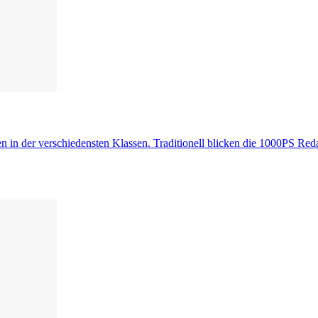
in der verschiedensten Klassen. Traditionell blicken die 1000PS Reda