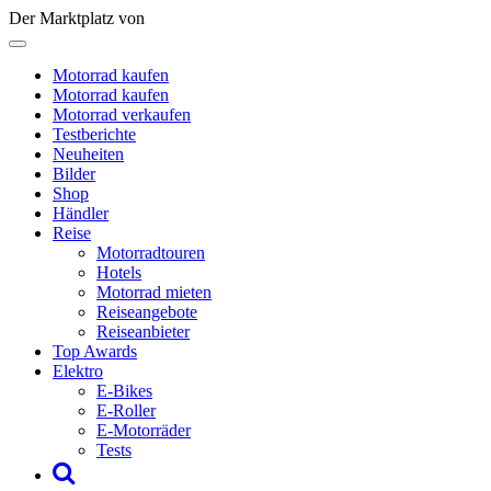
Der Marktplatz von
Motorrad kaufen
Motorrad kaufen
Motorrad verkaufen
Testberichte
Neuheiten
Bilder
Shop
Händler
Reise
Motorradtouren
Hotels
Motorrad mieten
Reiseangebote
Reiseanbieter
Top Awards
Elektro
E-Bikes
E-Roller
E-Motorräder
Tests