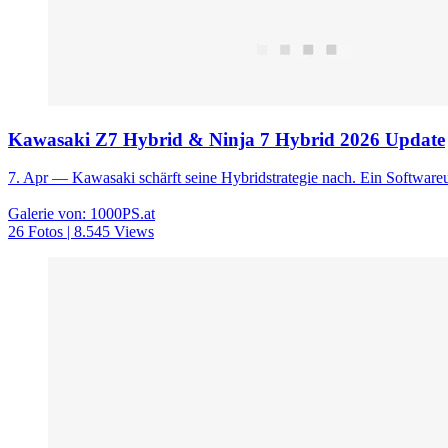
Kawasaki Z7 Hybrid & Ninja 7 Hybrid 2026 Update
7. Apr
— Kawasaki schärft seine Hybridstrategie nach. Ein Softwareu
Galerie von: 1000PS.at
26 Fotos | 8.545 Views