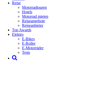
Reise
Motorradtouren
Hotels
Motorrad mieten
Reiseangebote
Reiseanbieter
Top Awards
Elektro
E-Bikes
E-Roller
E-Motorräder
Tests