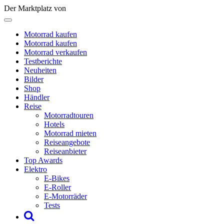
Der Marktplatz von
Motorrad kaufen
Motorrad kaufen
Motorrad verkaufen
Testberichte
Neuheiten
Bilder
Shop
Händler
Reise
Motorradtouren
Hotels
Motorrad mieten
Reiseangebote
Reiseanbieter
Top Awards
Elektro
E-Bikes
E-Roller
E-Motorräder
Tests