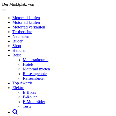
Der Marktplatz von
Motorrad kaufen
Motorrad kaufen
Motorrad verkaufen
Testberichte
Neuheiten
Bilder
Shop
Händler
Reise
Motorradtouren
Hotels
Motorrad mieten
Reiseangebote
Reiseanbieter
Top Awards
Elektro
E-Bikes
E-Roller
E-Motorräder
Tests