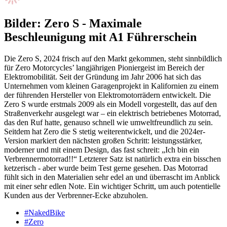
Bilder: Zero S - Maximale
Beschleunigung mit A1 Führerschein
Die Zero S, 2024 frisch auf den Markt gekommen, steht sinnbildlich
für Zero Motorcycles’ langjährigen Pioniergeist im Bereich der
Elektromobilität. Seit der Gründung im Jahr 2006 hat sich das
Unternehmen vom kleinen Garagenprojekt in Kalifornien zu einem
der führenden Hersteller von Elektromotorrädern entwickelt. Die
Zero S wurde erstmals 2009 als ein Modell vorgestellt, das auf den
Straßenverkehr ausgelegt war – ein elektrisch betriebenes Motorrad,
das den Ruf hatte, genauso schnell wie umweltfreundlich zu sein.
Seitdem hat Zero die S stetig weiterentwickelt, und die 2024er-
Version markiert den nächsten großen Schritt: leistungsstärker,
moderner und mit einem Design, das fast schreit: „Ich bin ein
Verbrennermotorrad!!“ Letzterer Satz ist natürlich extra ein bisschen
ketzerisch - aber wurde beim Test gerne gesehen. Das Motorrad
fühlt sich in den Materialien sehr edel an und überrascht im Anblick
mit einer sehr edlen Note. Ein wichtiger Schritt, um auch potentielle
Kunden aus der Verbrenner-Ecke abzuholen.
#NakedBike
#Zero