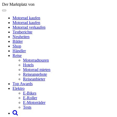
Der Marktplatz von
Motorrad kaufen
Motorrad kaufen
Motorrad verkaufen
Testberichte
Neuheiten
Bilder
Shop
Händler
Reise
Motorradtouren
Hotels
Motorrad mieten
Reiseangebote
Reiseanbieter
Top Awards
Elektro
E-Bikes
E-Roller
E-Motorräder
Tests