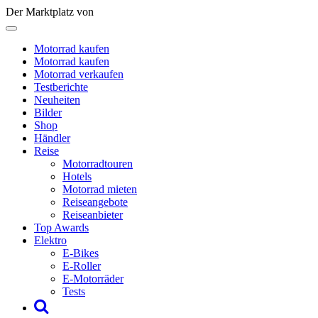
Der Marktplatz von
Motorrad kaufen
Motorrad kaufen
Motorrad verkaufen
Testberichte
Neuheiten
Bilder
Shop
Händler
Reise
Motorradtouren
Hotels
Motorrad mieten
Reiseangebote
Reiseanbieter
Top Awards
Elektro
E-Bikes
E-Roller
E-Motorräder
Tests