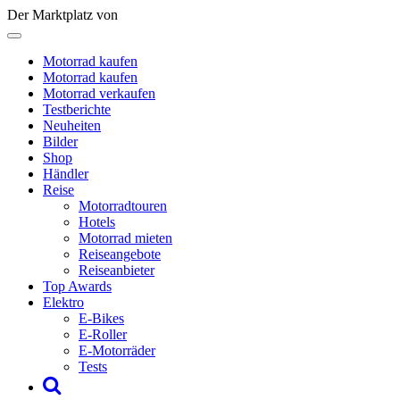
Der Marktplatz von
Motorrad kaufen
Motorrad kaufen
Motorrad verkaufen
Testberichte
Neuheiten
Bilder
Shop
Händler
Reise
Motorradtouren
Hotels
Motorrad mieten
Reiseangebote
Reiseanbieter
Top Awards
Elektro
E-Bikes
E-Roller
E-Motorräder
Tests