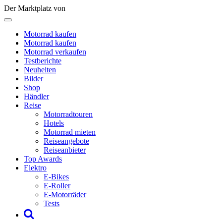
Der Marktplatz von
Motorrad kaufen
Motorrad kaufen
Motorrad verkaufen
Testberichte
Neuheiten
Bilder
Shop
Händler
Reise
Motorradtouren
Hotels
Motorrad mieten
Reiseangebote
Reiseanbieter
Top Awards
Elektro
E-Bikes
E-Roller
E-Motorräder
Tests