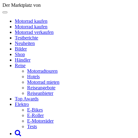
Der Marktplatz von
Motorrad kaufen
Motorrad kaufen
Motorrad verkaufen
Testberichte
Neuheiten
Bilder
Shop
Händler
Reise
Motorradtouren
Hotels
Motorrad mieten
Reiseangebote
Reiseanbieter
Top Awards
Elektro
E-Bikes
E-Roller
E-Motorräder
Tests