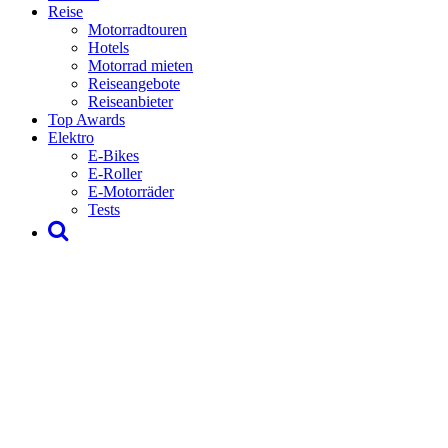
Reise
Motorradtouren
Hotels
Motorrad mieten
Reiseangebote
Reiseanbieter
Top Awards
Elektro
E-Bikes
E-Roller
E-Motorräder
Tests