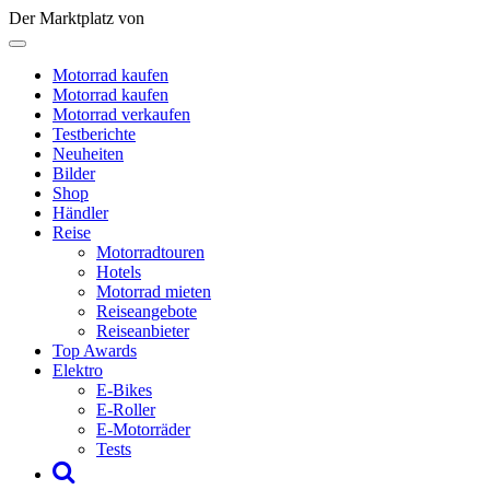
Der Marktplatz von
Motorrad kaufen
Motorrad kaufen
Motorrad verkaufen
Testberichte
Neuheiten
Bilder
Shop
Händler
Reise
Motorradtouren
Hotels
Motorrad mieten
Reiseangebote
Reiseanbieter
Top Awards
Elektro
E-Bikes
E-Roller
E-Motorräder
Tests