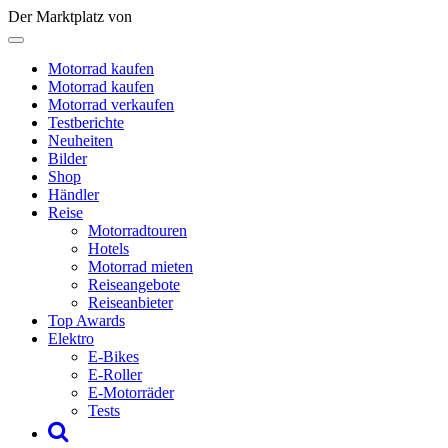
Der Marktplatz von
Motorrad kaufen
Motorrad kaufen
Motorrad verkaufen
Testberichte
Neuheiten
Bilder
Shop
Händler
Reise
Motorradtouren
Hotels
Motorrad mieten
Reiseangebote
Reiseanbieter
Top Awards
Elektro
E-Bikes
E-Roller
E-Motorräder
Tests