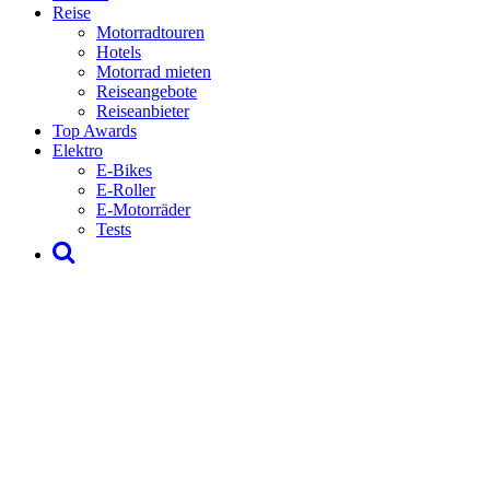
Reise
Motorradtouren
Hotels
Motorrad mieten
Reiseangebote
Reiseanbieter
Top Awards
Elektro
E-Bikes
E-Roller
E-Motorräder
Tests