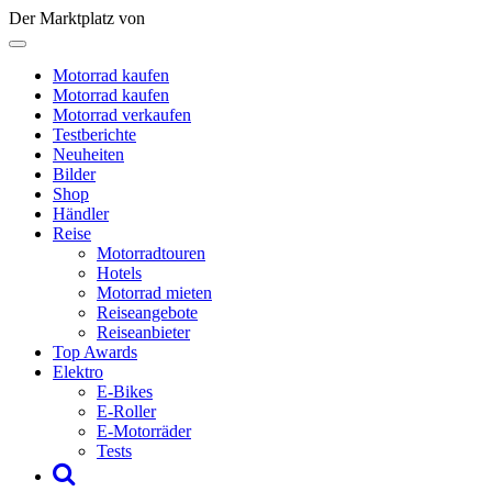
Der Marktplatz von
Motorrad kaufen
Motorrad kaufen
Motorrad verkaufen
Testberichte
Neuheiten
Bilder
Shop
Händler
Reise
Motorradtouren
Hotels
Motorrad mieten
Reiseangebote
Reiseanbieter
Top Awards
Elektro
E-Bikes
E-Roller
E-Motorräder
Tests