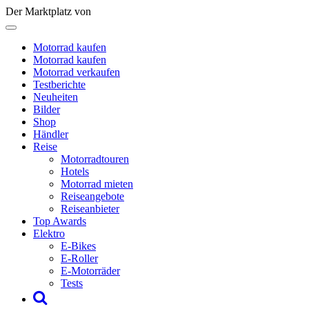
Der Marktplatz von
Motorrad kaufen
Motorrad kaufen
Motorrad verkaufen
Testberichte
Neuheiten
Bilder
Shop
Händler
Reise
Motorradtouren
Hotels
Motorrad mieten
Reiseangebote
Reiseanbieter
Top Awards
Elektro
E-Bikes
E-Roller
E-Motorräder
Tests