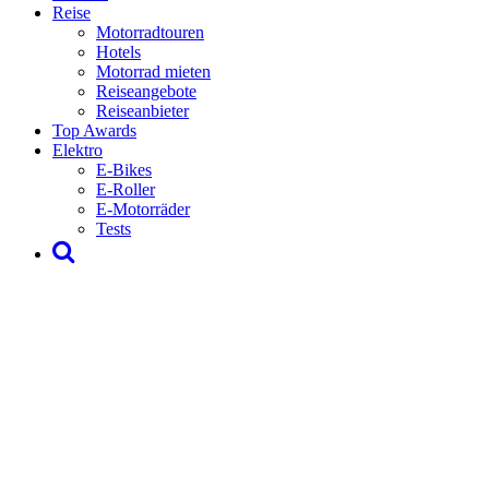
Reise
Motorradtouren
Hotels
Motorrad mieten
Reiseangebote
Reiseanbieter
Top Awards
Elektro
E-Bikes
E-Roller
E-Motorräder
Tests