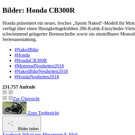
Bilder: Honda CB300R
Honda präsentiert ein neues, fesches „Sports Naked“-Modell für Moto
verfügt über einen flüssigkeitsgekühlten 286-Kubik-Einzylinder-Vie
schwimmend gelagerter Bremsscheibe sowie ein einstellbares Monos
Serienausstattung.
#NakedBike
#Honda
#HondaCB300R
#MotorradNeuheiten2018
#NakedBikeNeuheiten2018
#HondaNeuheiten2018
231.757 Aufrufe
Zur Übersicht
Zum Testbericht
Bilder teilen
Facebook
Whatsapp
Messenger
E-Mail