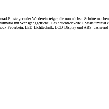
rrad-Einsteiger oder Wiedereinsteiger, die nun nächste Schritte mach
rtaktmotor mit Sechsganggetriebe. Das neuentwickelte Chassis umfass
hock-Federbein. LED-Lichttechnik, LCD-Display und ABS, basierend au