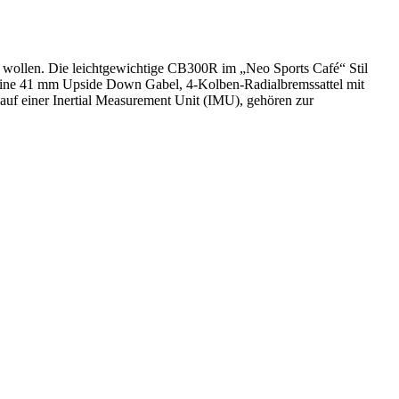
en wollen. Die leichtgewichtige CB300R im „Neo Sports Café“ Stil
t eine 41 mm Upside Down Gabel, 4-Kolben-Radialbremssattel mit
f einer Inertial Measurement Unit (IMU), gehören zur