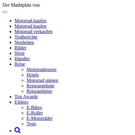
Der Marktplatz von
Motorrad kaufen
Motorrad kaufen
Motorrad verkaufen
Testberichte
Neuheiten
Bilder
Shop
Händler
Reise
Motorradtouren
Hotels
Motorrad mieten
Reiseangebote
Reiseanbieter
Top Awards
Elektro
E-Bikes
E-Roller
E-Motorräder
Tests