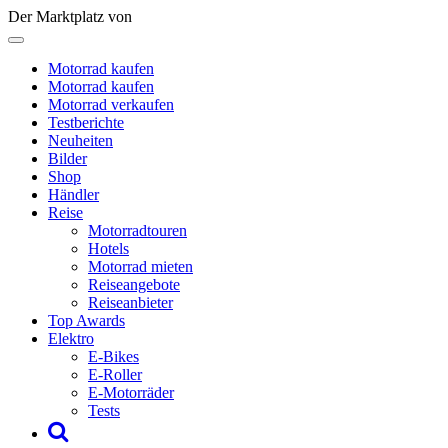
Der Marktplatz von
Motorrad kaufen
Motorrad kaufen
Motorrad verkaufen
Testberichte
Neuheiten
Bilder
Shop
Händler
Reise
Motorradtouren
Hotels
Motorrad mieten
Reiseangebote
Reiseanbieter
Top Awards
Elektro
E-Bikes
E-Roller
E-Motorräder
Tests