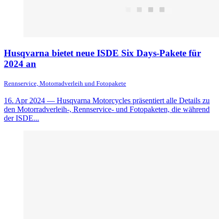
Husqvarna bietet neue ISDE Six Days-Pakete für
2024 an
Rennservice, Motorradverleih und Fotopakete
16. Apr 2024
— Husqvarna Motorcycles präsentiert alle Details zu
den Motorradverleih-, Rennservice- und Fotopaketen, die während
der ISDE...