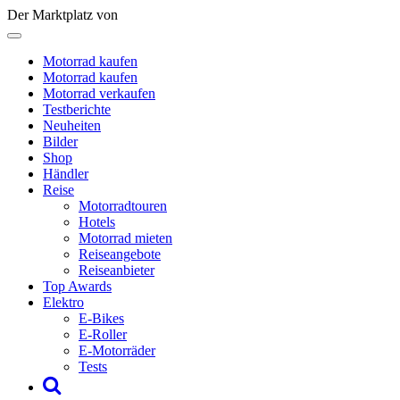
Der Marktplatz von
Motorrad kaufen
Motorrad kaufen
Motorrad verkaufen
Testberichte
Neuheiten
Bilder
Shop
Händler
Reise
Motorradtouren
Hotels
Motorrad mieten
Reiseangebote
Reiseanbieter
Top Awards
Elektro
E-Bikes
E-Roller
E-Motorräder
Tests