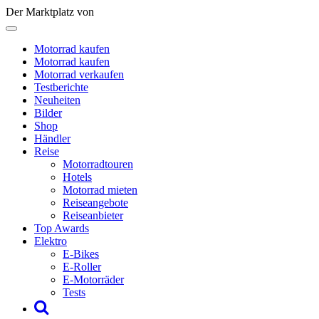
Der Marktplatz von
Motorrad kaufen
Motorrad kaufen
Motorrad verkaufen
Testberichte
Neuheiten
Bilder
Shop
Händler
Reise
Motorradtouren
Hotels
Motorrad mieten
Reiseangebote
Reiseanbieter
Top Awards
Elektro
E-Bikes
E-Roller
E-Motorräder
Tests