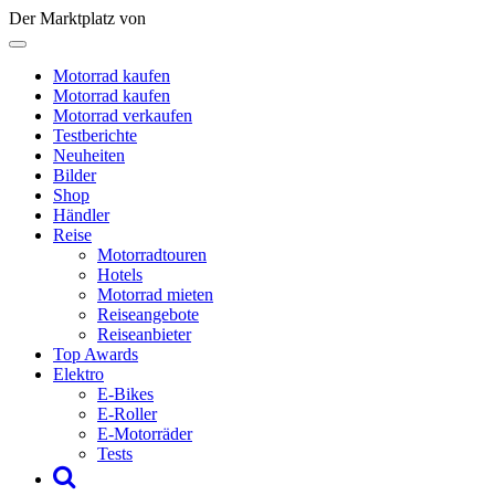
Der Marktplatz von
Motorrad kaufen
Motorrad kaufen
Motorrad verkaufen
Testberichte
Neuheiten
Bilder
Shop
Händler
Reise
Motorradtouren
Hotels
Motorrad mieten
Reiseangebote
Reiseanbieter
Top Awards
Elektro
E-Bikes
E-Roller
E-Motorräder
Tests