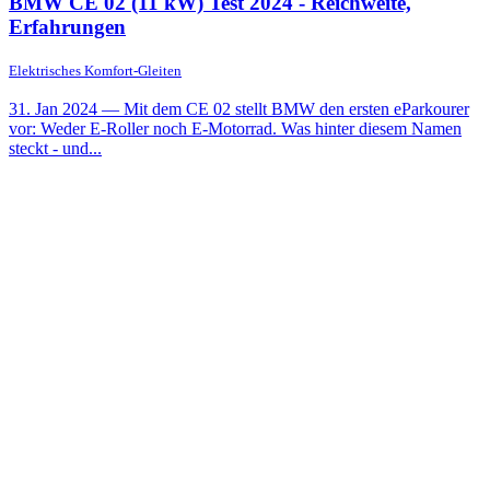
BMW CE 02 (11 kW) Test 2024 - Reichweite,
Erfahrungen
Elektrisches Komfort-Gleiten
31. Jan 2024
— Mit dem CE 02 stellt BMW den ersten eParkourer
vor: Weder E-Roller noch E-Motorrad. Was hinter diesem Namen
steckt - und...