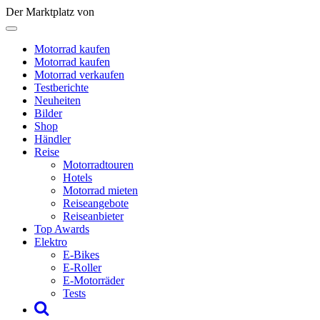
Der Marktplatz von
Motorrad kaufen
Motorrad kaufen
Motorrad verkaufen
Testberichte
Neuheiten
Bilder
Shop
Händler
Reise
Motorradtouren
Hotels
Motorrad mieten
Reiseangebote
Reiseanbieter
Top Awards
Elektro
E-Bikes
E-Roller
E-Motorräder
Tests