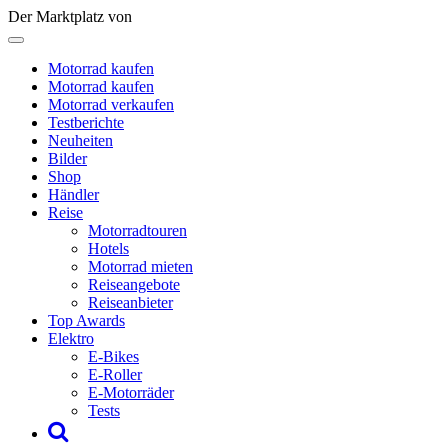
Der Marktplatz von
Motorrad kaufen
Motorrad kaufen
Motorrad verkaufen
Testberichte
Neuheiten
Bilder
Shop
Händler
Reise
Motorradtouren
Hotels
Motorrad mieten
Reiseangebote
Reiseanbieter
Top Awards
Elektro
E-Bikes
E-Roller
E-Motorräder
Tests