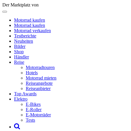
Der Marktplatz von
Motorrad kaufen
Motorrad kaufen
Motorrad verkaufen
Testberichte
Neuheiten
Bilder
Shop
Händler
Reise
Motorradtouren
Hotels
Motorrad mieten
Reiseangebote
Reiseanbieter
Top Awards
Elektro
E-Bikes
E-Roller
E-Motorräder
Tests