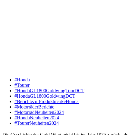
#Honda
#Tourer
#HondaGL1800GoldwingTourDCT
#HondaGL1800GoldwingDCT
#BerichtezurProduktmarkeHonda
#MotorräderBerichte
#MotorradNeuheiten2024
#HondaNeuheiten2024
#TourerNeuheiten2024
Die Geschichte der Gold Wing reicht bis ins Jahr 1975 zurück, als