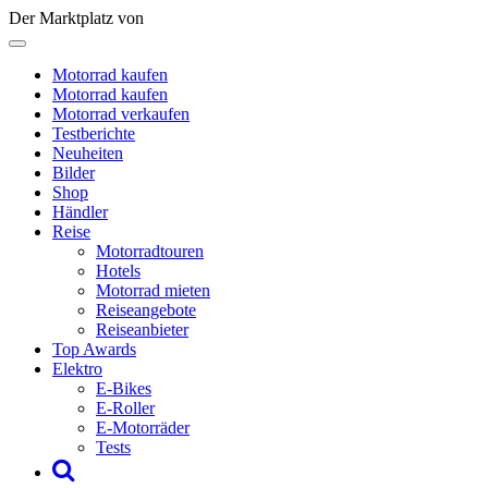
Der Marktplatz von
Motorrad kaufen
Motorrad kaufen
Motorrad verkaufen
Testberichte
Neuheiten
Bilder
Shop
Händler
Reise
Motorradtouren
Hotels
Motorrad mieten
Reiseangebote
Reiseanbieter
Top Awards
Elektro
E-Bikes
E-Roller
E-Motorräder
Tests