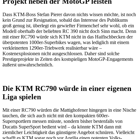
Projekt neben der MotoGP leisten
Dass KTM-Boss Stefan Pierer davon nichts wissen möchte, ist noch
kein Grund zur Resignation, sobald das Interesse des Publikums
groß genug ist, überlegt ein gewiefter Firmenchef sehr wohl, ob ein
Modell oberhalb der beliebten RC 390 nicht doch Sinn macht. Denn
mit einer RC790 würde sich KTM nicht in das Haifischbecken der
überpotenten 1000er-Superbikes wagen, was lediglich mit einem
verkleinerten 1290er-Triebwerk realisierbar wäre –
Kostenexplosionen nicht ausgeschlossen. Daher sind solche
Prestigeprojekte in Zeiten des kostspieligen MotoGP-Engagements
äußerst unwahrscheinlich.
Die KTM RC790 würde in einer eigenen
Liga spielen
Mit einer RC790 würden die Mattighofener hingegen in eine Nische
tauchen, die sich auch nicht mit den kompakten 600er-
Supersportlern messen müsste, sondern bisher bestenfalls von
Ducatis SuperSport bedient wird – da könnte KTM dann mit
ziemlicher Leichtigkeit das günstigere Angebot schnüren. Vielleicht
schafft es KTM sogar noch vor Aprilia einen potenten Volks-