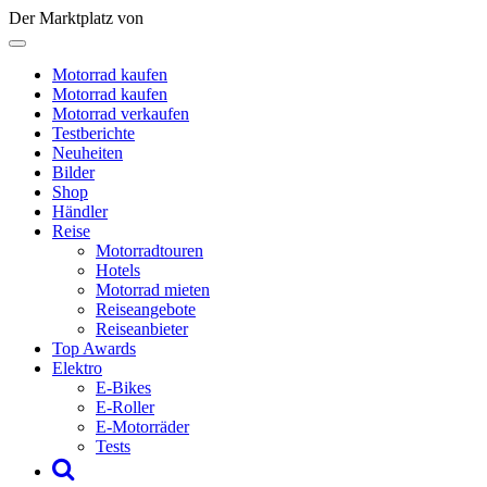
Der Marktplatz von
Motorrad kaufen
Motorrad kaufen
Motorrad verkaufen
Testberichte
Neuheiten
Bilder
Shop
Händler
Reise
Motorradtouren
Hotels
Motorrad mieten
Reiseangebote
Reiseanbieter
Top Awards
Elektro
E-Bikes
E-Roller
E-Motorräder
Tests