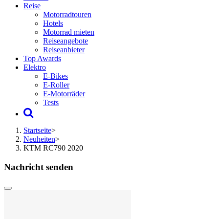
Reise
Motorradtouren
Hotels
Motorrad mieten
Reiseangebote
Reiseanbieter
Top Awards
Elektro
E-Bikes
E-Roller
E-Motorräder
Tests
Startseite
>
Neuheiten
>
KTM RC790 2020
Nachricht senden