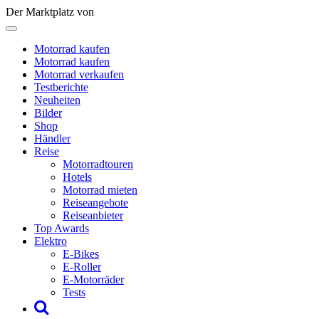
Der Marktplatz von
Motorrad kaufen
Motorrad kaufen
Motorrad verkaufen
Testberichte
Neuheiten
Bilder
Shop
Händler
Reise
Motorradtouren
Hotels
Motorrad mieten
Reiseangebote
Reiseanbieter
Top Awards
Elektro
E-Bikes
E-Roller
E-Motorräder
Tests