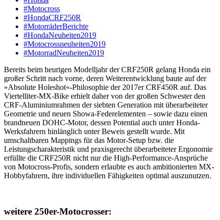
#Motocross
#HondaCRF250R
#MotorräderBerichte
#HondaNeuheiten2019
#Motocrossneuheiten2019
#MotorradNeuheiten2019
Bereits beim heurigen Modelljahr der CRF250R gelang Honda ein
großer Schritt nach vorne, deren Weiterentwicklung baute auf der
»Absolute Holeshot«-Philosophie der 2017er CRF450R auf. Das
Viertelliter-MX-Bike erhielt daher von der großen Schwester den
CRF-Aluminiumrahmen der siebten Generation mit überarbeiteter
Geometrie und neuen Showa-Federelementen – sowie dazu einen
brandneuen DOHC-Motor, dessen Potential auch unter Honda-
Werksfahrern hinlänglich unter Beweis gestellt wurde. Mit
umschaltbaren Mappings für das Motor-Setup bzw. die
Leistungscharakteristik und praxisgerecht überarbeiteter Ergonomie
erfüllte die CRF250R nicht nur die High-Performance-Ansprüche
von Motocross-Profis, sondern erlaubte es auch ambitionierten MX-
Hobbyfahrern, ihre individuellen Fähigkeiten optimal auszunutzen.
weitere 250er-Motocrosser: