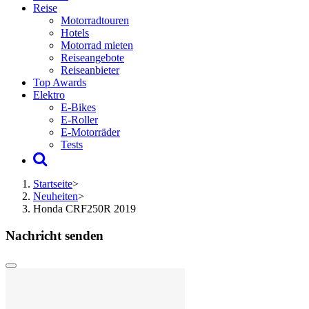
Reise
Motorradtouren
Hotels
Motorrad mieten
Reiseangebote
Reiseanbieter
Top Awards
Elektro
E-Bikes
E-Roller
E-Motorräder
Tests
Startseite
>
Neuheiten
>
Honda CRF250R 2019
Nachricht senden