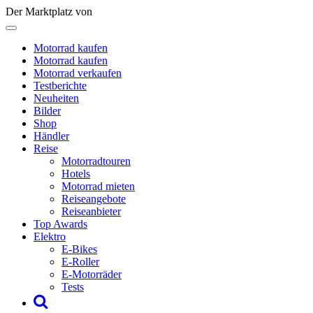
Der Marktplatz von
Motorrad kaufen
Motorrad kaufen
Motorrad verkaufen
Testberichte
Neuheiten
Bilder
Shop
Händler
Reise
Motorradtouren
Hotels
Motorrad mieten
Reiseangebote
Reiseanbieter
Top Awards
Elektro
E-Bikes
E-Roller
E-Motorräder
Tests