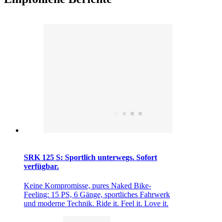
SRK 125 S: Sportlich unterwegs. Sofort
verfügbar.
Keine Kompromisse, pures Naked Bike-
Feeling: 15 PS, 6 Gänge, sportliches Fahrwerk
und moderne Technik. Ride it. Feel it. Love it.