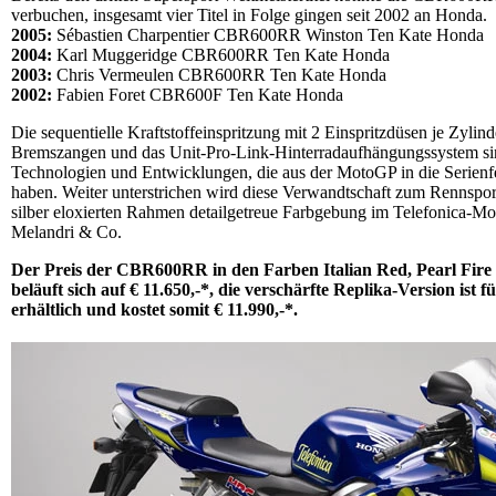
verbuchen, insgesamt vier Titel in Folge gingen seit 2002 an Honda.
2005:
Sébastien Charpentier CBR600RR Winston Ten Kate Honda
2004:
Karl Muggeridge CBR600RR Ten Kate Honda
2003:
Chris Vermeulen CBR600RR Ten Kate Honda
2002:
Fabien Foret CBR600F Ten Kate Honda
Die sequentielle Kraftstoffeinspritzung mit 2 Einspritzdüsen je Zylinde
Bremszangen und das Unit-Pro-Link-Hinterradaufhängungssystem sind
Technologien und Entwicklungen, die aus der MotoGP in die Serien
haben. Weiter unterstrichen wird diese Verwandtschaft zum Rennspor
silber eloxierten Rahmen detailgetreue Farbgebung im Telefonica-M
Melandri & Co.
Der Preis der CBR600RR in den Farben Italian Red, Pearl Fir
beläuft sich auf € 11.650,-*, die verschärfte Replika-Version ist fü
erhältlich und kostet somit € 11.990,-*.