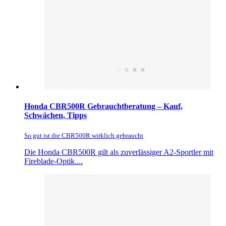
Honda CBR500R Gebrauchtberatung – Kauf,
Schwächen, Tipps
So gut ist die CBR500R wirklich gebraucht
Die Honda CBR500R gilt als zuverlässiger A2-Sportler mit
Fireblade-Optik....