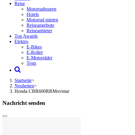
Reise
Motorradtouren
Hotels
Motorrad mieten
Reiseangebote
Reiseanbieter
Top Awards
Elektro
E-Bikes
E-Roller
E-Motorräder
Tests
Startseite
>
Neuheiten
>
Honda CBR600RRMovistar
Nachricht senden