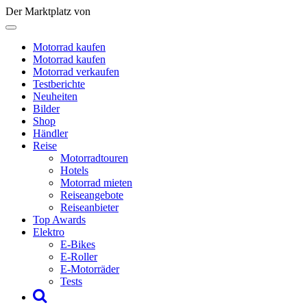
Der Marktplatz von
Motorrad kaufen
Motorrad kaufen
Motorrad verkaufen
Testberichte
Neuheiten
Bilder
Shop
Händler
Reise
Motorradtouren
Hotels
Motorrad mieten
Reiseangebote
Reiseanbieter
Top Awards
Elektro
E-Bikes
E-Roller
E-Motorräder
Tests