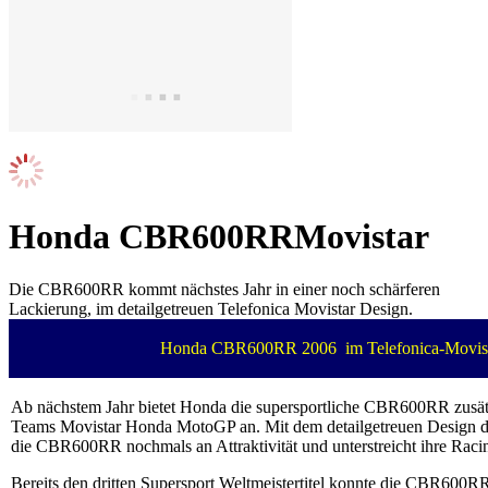
Honda CBR600RRMovistar
Die CBR600RR kommt nächstes Jahr in einer noch schärferen
Lackierung, im detailgetreuen Telefonica Movistar Design.
Honda CBR600RR 2006 im Telefonica-Movist
Ab nächstem Jahr bietet Honda die supersportliche CBR600RR zusätz
Teams Movistar Honda MotoGP an. Mit dem detailgetreuen Desig
die CBR600RR nochmals an Attraktivität und unterstreicht ihre Rac
Bereits den dritten Supersport Weltmeistertitel konnte die CBR600RR 