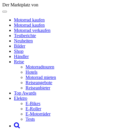
Der Marktplatz von
Motorrad kaufen
Motorrad kaufen
Motorrad verkaufen
Testberichte
Neuheiten
Bilder
Shop
Händler
Reise
Motorradtouren
Hotels
Motorrad mieten
Reiseangebote
Reiseanbieter
Top Awards
Elektro
E-Bikes
E-Roller
E-Motorräder
Tests