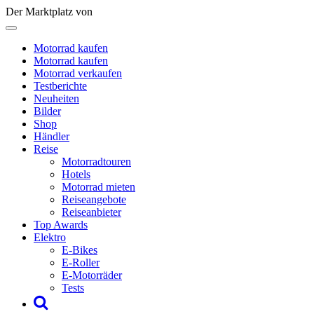
Der Marktplatz von
Motorrad kaufen
Motorrad kaufen
Motorrad verkaufen
Testberichte
Neuheiten
Bilder
Shop
Händler
Reise
Motorradtouren
Hotels
Motorrad mieten
Reiseangebote
Reiseanbieter
Top Awards
Elektro
E-Bikes
E-Roller
E-Motorräder
Tests