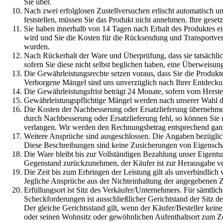
Sie über.
Nach zwei erfolglosen Zustellversuchen erlischt automatisch un
feststellen, müssen Sie das Produkt nicht annehmen. Ihre geset
Sie haben innerhalb von 14 Tagen nach Erhalt des Produktes ei
wird und Sie die Kosten für die Rücksendung und Transportver
wurden.
Nach Rückerhalt der Ware und Überprüfung, dass sie tatsächli
sofern Sie diese nicht selbst beglichen haben, eine Überweisu
Die Gewährleistungsrechte setzen voraus, dass Sie die Produkte
Verborgene Mängel sind uns unverzüglich nach Ihrer Entdeckung
Die Gewährleistungsfrist beträgt 24 Monate, sofern vom Herste
Gewährleistungspflichtige Mängel werden nach unserer Wahl du
Die Kosten der Nachbesserung oder Ersatzlieferung übernehmen
durch Nachbesserung oder Ersatzlieferung fehl, so können Sie
verlangen. Wir werden den Rechnungsbetrag entsprechend ganz 
Weitere Ansprüche sind ausgeschlossen. Die Angaben bezüglich 
Diese Beschreibungen sind keine Zusicherungen von Eigenscha
Die Ware bleibt bis zur Vollständigen Bezahlung unser Eigentu
Gegenstand zurückzunehmen, der Käufer ist zur Herausgabe ver
Die Zeit bis zum Erbringen der Leistung gilt als unverbindlich v
Jegliche Ansprüche aus der Nichteinhaltung der angegebenen Ze
Erfüllungsort ist Sitz des Verkäufer/Unternehmers. Für sämtli
Scheckforderungen ist ausschließlicher Gerichtstand der Sitz 
Der gleiche Gerichtsstand gilt, wenn der Käufer/Besteller kei
oder seinen Wohnsitz oder gewöhnlichen Aufenthaltsort zum Ze