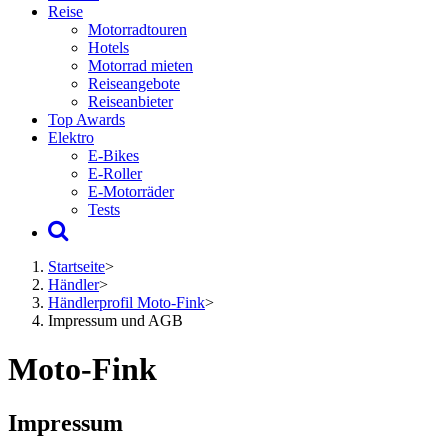
Reise
Motorradtouren
Hotels
Motorrad mieten
Reiseangebote
Reiseanbieter
Top Awards
Elektro
E-Bikes
E-Roller
E-Motorräder
Tests
Startseite
>
Händler
>
Händlerprofil Moto-Fink
>
Impressum und AGB
Moto-Fink
Impressum