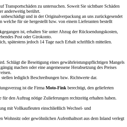
g auf Transportschäden zu untersuchen. Soweit Sie sichtbare Schäden
er anderweitig berührt.
t, unbeschädigt und in der Originalverpackung an uns zurückgesendet
lche für sie hergestellt bzw. von einem Lieferanten bestellt
ckgegangen ist, erhalten Sie unter Abzug der Rücksendungskosten,
gebendes Post oder Girokonto.
, spätestens jedoch 14 Tage nach Erhalt schriftlich mitteilen.
d. Schlägt die Beseitigung eines gewährleistungspflichtigen Mangels
ückgängig machen oder eine angemessene Herabsetzung des Preises
weisen.
stellen lediglich Beschreibungen bzw. Richtwerte dar.
lungsverzug ist die Firma
Moto-Fink
berechtigt, den gelieferten
ge für den Auftrag nötige Zulieferungen rechtzeitig erhalten haben.
ung mit Vollkaufleuten einschließlich Wechsel- und
nen Wohnsitz oder gewöhnlichen Aufenthaltsort aus dem Inland verlegt