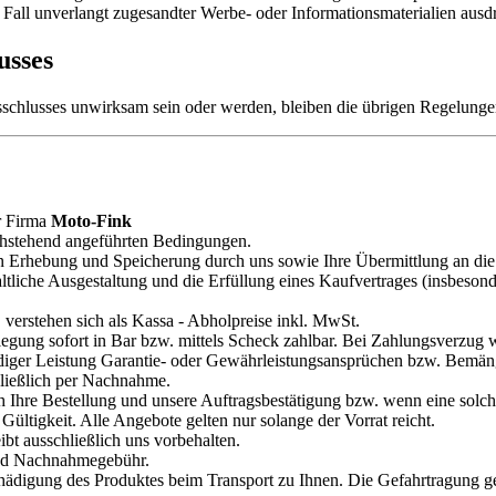
 Fall unverlangt zugesandter Werbe- oder Informationsmaterialien ausdrü
usses
chlusses unwirksam sein oder werden, bleiben die übrigen Regelungen i
r Firma
Moto-Fink
achstehend angeführten Bedingungen.
 Erhebung und Speicherung durch uns sowie Ihre Übermittlung an die m
ltliche Ausgestaltung und die Erfüllung eines Kaufvertrages (insbesond
, verstehen sich als Kassa - Abholpreise inkl. MwSt.
gung sofort in Bar bzw. mittels Scheck zahlbar. Bei Zahlungsverzug 
ändiger Leistung Garantie- oder Gewährleistungsansprüchen bzw. Bemä
ließlich per Nachnahme.
 Ihre Bestellung und unsere Auftragsbestätigung bzw. wenn eine solche
 Gültigkeit. Alle Angebote gelten nur solange der Vorrat reicht.
bt ausschließlich uns vorbehalten.
und Nachnahmegebühr.
chädigung des Produktes beim Transport zu Ihnen. Die Gefahrtragung g