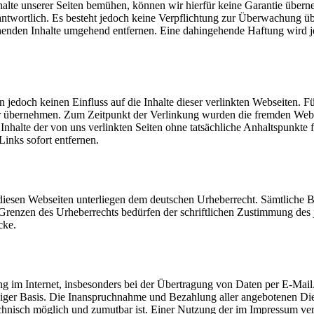
nhalte unserer Seiten bemühen, können wir hierfür keine Garantie über
antwortlich. Es besteht jedoch keine Verpflichtung zur Überwachung üb
henden Inhalte umgehend entfernen. Eine dahingehende Haftung wird je
 jedoch keinen Einfluss auf die Inhalte dieser verlinkten Webseiten. Für
hr übernehmen. Zum Zeitpunkt der Verlinkung wurden die fremden Webse
nhalte der von uns verlinkten Seiten ohne tatsächliche Anhaltspunkte fü
inks sofort entfernen.
 diesen Webseiten unterliegen dem deutschen Urheberrecht. Sämtliche Be
Grenzen des Urheberrechts bedürfen der schriftlichen Zustimmung des j
cke.
g im Internet, insbesonders bei der Übertragung von Daten per E-Mail
iwilliger Basis. Die Inanspruchnahme und Bezahlung aller angebotenen 
technisch möglich und zumutbar ist. Einer Nutzung der im Impressum v