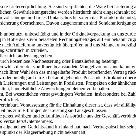
sere Lieferverpflichtung. Sie sind verpflichtet, die Ware bei Lieferun
zlichen Gewährleistungsrechte werden hierdurch nicht eingeschränkt od
n vollständige und freies Umtauschrecht, sofern das Produkt unbenutz
sicherung übernehmen. Davon ausgenommen sind Sonderanfertigungen we
ch unbenutzt, unbeschädigt und in der Originalverpackung an uns zurü
ng in Höhe des zuvor belasteten Rechnungsbetrages auf ein bekannt zu
 nach Anlieferung unverzüglich überprüfen und uns Mängel unverzüglich
 schriftlich mitzuteilen.
ller nicht anders angegeben.
rch kostenlose Nachbesserung oder Ersatzlieferung beseitigt.
 wir, sofern der von Ihnen beanstandete Mangel von uns anerkannt wir
 nach Ihrer Wahl den das mangelhafte Produkt betreffenden Vertrag r
oder anteilig auf ein zu bekannt gebendes Post- oder Girokonto über
Lieferungen und Leistungen in Preislisten, Prospekten oder ähnlichen 
ften, handelsübliche Abweichungen bleiben vorbehalten.
m. Bei wesentlichen vertragswidrigem Verhalten, insbesondere bei Zah
pflichtet.
ereinbart. Voraussetzung für die Einhaltung dieser ist, dass wir allfälli
it bis zum Erbringen der Leistung sind ausgeschlossen.
che gegenwärtigen und zukunftigen Ansprüche aus der Geschäftsverbind
des Verkäufers/Unternehmers.
nen allgemeinen Gerichtsstand im Inland hat, nach Vertragsabschluß sei
itpunkt der Klageerhebung nicht bekannt ist.