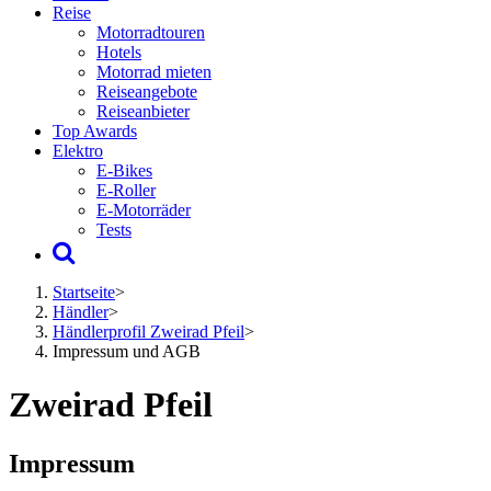
Reise
Motorradtouren
Hotels
Motorrad mieten
Reiseangebote
Reiseanbieter
Top Awards
Elektro
E-Bikes
E-Roller
E-Motorräder
Tests
Startseite
>
Händler
>
Händlerprofil Zweirad Pfeil
>
Impressum und AGB
Zweirad Pfeil
Impressum