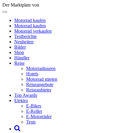
Der Marktplatz von
Motorrad kaufen
Motorrad kaufen
Motorrad verkaufen
Testberichte
Neuheiten
Bilder
Shop
Händler
Reise
Motorradtouren
Hotels
Motorrad mieten
Reiseangebote
Reiseanbieter
Top Awards
Elektro
E-Bikes
E-Roller
E-Motorräder
Tests