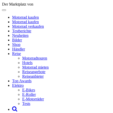
Der Marktplatz von
Motorrad kaufen
Motorrad kaufen
Motorrad verkaufen
Testberichte
Neuheiten
Bilder
Shop
Händler
Reise
Motorradtouren
Hotels
Motorrad mieten
Reiseangebote
Reiseanbieter
Top Awards
Elektro
E-Bikes
E-Roller
E-Motorräder
Tests