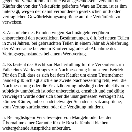
gegen die Verkäuferin an Dritte ist ausgeschlossen. Verkauft der
Käufer die von der Verkäuferin gelieferte Ware an Dritte, ist es ihm
untersagt, wegen der damit verbundenen gesetzlichen und/ oder
vertraglichen Gewährleistungsansprüche auf die Verkäuferin zu
verweisen.
3. Ansprüche des Kunden wegen Sachmängeln verjähren
entsprechend den gesetzlichen Bestimmungen, d.h. bei neuen Teilen
in zwei Jahren, bei gebrauchten Teilen in einem Jahr ab Ablieferung
der Warensache bei einem Kaufvertrag oder ab Abnahme des
Vertragsgegenstandes bei einem Werkvertrag.
4. Es besteht das Recht zur Nacherfüllung für die Verkäuferin, im
Falle eines Werkvertrages zur Nachbesserung in unserem Betrieb.
Für den Fall, dass es sich bei dem Käufer um einen Unternehmer
handelt gilt: Schlägt auch eine zweite Nachbesserung fehl, weil die
Nachbesserung oder die Ersatzlieferung misslingt oder objektiv oder
subjektiv unmöglich ist oder unberechtigt, ernsthaft und endgültig
verweigert wurde oder sich über die unangemessen verzögert hat,
können Käufer, unbeschadet etwaiger Schadensersatzansprüche,
vom Vertrag zurücktreten oder die Vergütung mindern.
5. Bei arglistigem Verschweigen von Mängeln oder bei der
Übernahme einer Garantie für die Beschaffenheit bleiben
weitergehende Ansprüche unberührt.