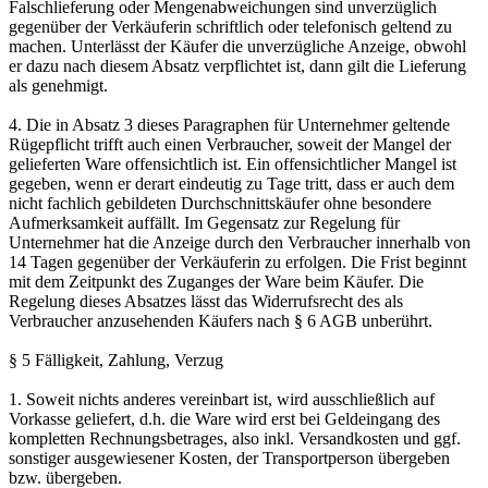
Falschlieferung oder Mengenabweichungen sind unverzüglich
gegenüber der Verkäuferin schriftlich oder telefonisch geltend zu
machen. Unterlässt der Käufer die unverzügliche Anzeige, obwohl
er dazu nach diesem Absatz verpflichtet ist, dann gilt die Lieferung
als genehmigt.
4. Die in Absatz 3 dieses Paragraphen für Unternehmer geltende
Rügepflicht trifft auch einen Verbraucher, soweit der Mangel der
gelieferten Ware offensichtlich ist. Ein offensichtlicher Mangel ist
gegeben, wenn er derart eindeutig zu Tage tritt, dass er auch dem
nicht fachlich gebildeten Durchschnittskäufer ohne besondere
Aufmerksamkeit auffällt. Im Gegensatz zur Regelung für
Unternehmer hat die Anzeige durch den Verbraucher innerhalb von
14 Tagen gegenüber der Verkäuferin zu erfolgen. Die Frist beginnt
mit dem Zeitpunkt des Zuganges der Ware beim Käufer. Die
Regelung dieses Absatzes lässt das Widerrufsrecht des als
Verbraucher anzusehenden Käufers nach § 6 AGB unberührt.
§ 5 Fälligkeit, Zahlung, Verzug
1. Soweit nichts anderes vereinbart ist, wird ausschließlich auf
Vorkasse geliefert, d.h. die Ware wird erst bei Geldeingang des
kompletten Rechnungsbetrages, also inkl. Versandkosten und ggf.
sonstiger ausgewiesener Kosten, der Transportperson übergeben
bzw. übergeben.