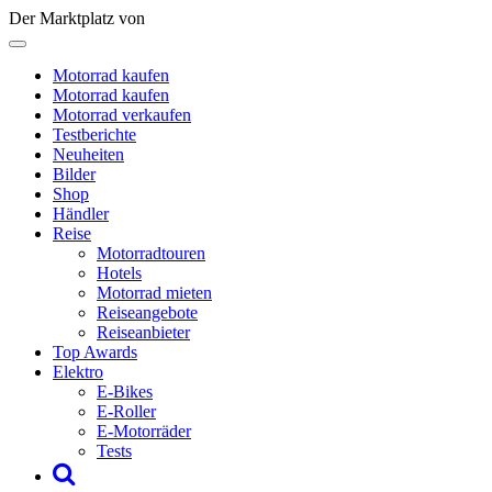
Der Marktplatz von
Motorrad kaufen
Motorrad kaufen
Motorrad verkaufen
Testberichte
Neuheiten
Bilder
Shop
Händler
Reise
Motorradtouren
Hotels
Motorrad mieten
Reiseangebote
Reiseanbieter
Top Awards
Elektro
E-Bikes
E-Roller
E-Motorräder
Tests