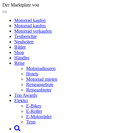
Der Marktplatz von
Motorrad kaufen
Motorrad kaufen
Motorrad verkaufen
Testberichte
Neuheiten
Bilder
Shop
Händler
Reise
Motorradtouren
Hotels
Motorrad mieten
Reiseangebote
Reiseanbieter
Top Awards
Elektro
E-Bikes
E-Roller
E-Motorräder
Tests