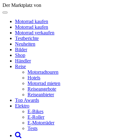
Der Marktplatz von
Motorrad kaufen
Motorrad kaufen
Motorrad verkaufen
Testberichte
Neuheiten
Bilder
Shop
Händler
Reise
Motorradtouren
Hotels
Motorrad mieten
Reiseangebote
Reiseanbieter
Top Awards
Elektro
E-Bikes
E-Roller
E-Motorräder
Tests