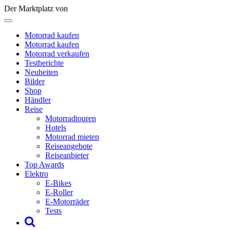
Der Marktplatz von
Motorrad kaufen
Motorrad kaufen
Motorrad verkaufen
Testberichte
Neuheiten
Bilder
Shop
Händler
Reise
Motorradtouren
Hotels
Motorrad mieten
Reiseangebote
Reiseanbieter
Top Awards
Elektro
E-Bikes
E-Roller
E-Motorräder
Tests