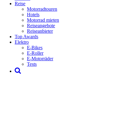
Reise
Motorradtouren
Hotels
Motorrad mieten
Reiseangebote
Reiseanbieter
Top Awards
Elektro
E-Bikes
E-Roller
E-Motorräder
Tests