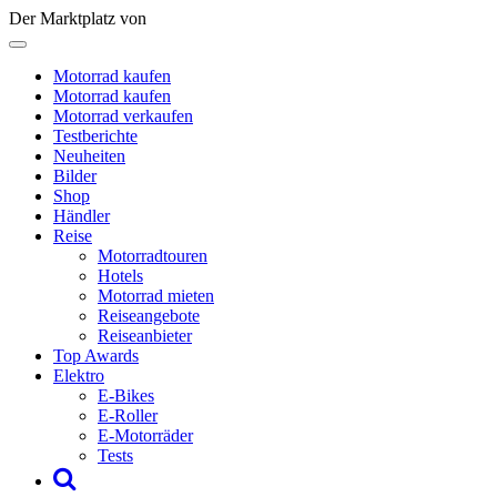
Der Marktplatz von
Motorrad kaufen
Motorrad kaufen
Motorrad verkaufen
Testberichte
Neuheiten
Bilder
Shop
Händler
Reise
Motorradtouren
Hotels
Motorrad mieten
Reiseangebote
Reiseanbieter
Top Awards
Elektro
E-Bikes
E-Roller
E-Motorräder
Tests