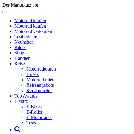
Der Marktplatz von
Motorrad kaufen
Motorrad kaufen
Motorrad verkaufen
Testberichte
Neuheiten
Bilder
Shop
Händler
Reise
Motorradtouren
Hotels
Motorrad mieten
Reiseangebote
Reiseanbieter
Top Awards
Elektro
E-Bikes
E-Roller
E-Motorräder
Tests