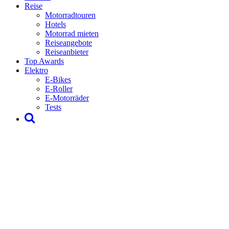
Reise
Motorradtouren
Hotels
Motorrad mieten
Reiseangebote
Reiseanbieter
Top Awards
Elektro
E-Bikes
E-Roller
E-Motorräder
Tests