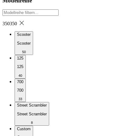
Modellreihe
350
350
Scooter
Scooter
50
125
125
40
700
700
33
Street Scrambler
Street Scrambler
8
Custom