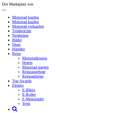
Der Marktplatz von
Motorrad kaufen
Motorrad kaufen
Motorrad verkaufen
Testberichte
Neuheiten
Bilder
Shop
Händler
Reise
Motorradtouren
Hotels
Motorrad mieten
Reiseangebote
Reiseanbieter
Top Awards
Elektro
E-Bikes
E-Roller
E-Motorräder
Tests