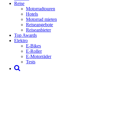
Reise
Motorradtouren
Hotels
Motorrad mieten
Reiseangebote
Reiseanbieter
Top Awards
Elektro
E-Bikes
E-Roller
E-Motorräder
Tests