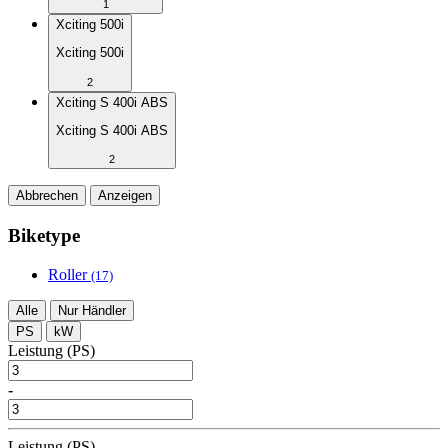
1
Xciting 500i
Xciting 500i
2
Xciting S 400i ABS
Xciting S 400i ABS
2
Abbrechen
Anzeigen
Biketype
Roller
(17)
Alle
Nur Händler
PS
kW
Leistung (PS)
-
Leistung (PS)