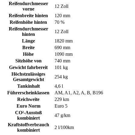
Reifendurchmesser
12 Zoll
vorne
Reifenbreite hinten
120 mm
Reifenhöhe hinten
70 %
Reifendurchmesser
12 Zoll
hinten
Länge
1820 mm
Breite
690 mm
Höhe
1090 mm
Sitzhöhe von
740 mm
Gewicht fahrbereit
101 kg
Höchstzulässiges
254 kg
Gesamtgewicht
Tankinhalt
4,6 l
Führerscheinklassen
AM, A1, A2, A, B, B196
Reichweite
229 km
Euro Norm
Euro 5
CO²-Ausstoß
47 g/km
kombiniert
Kraftstoffverbrauch
2 l/100km
kombiniert