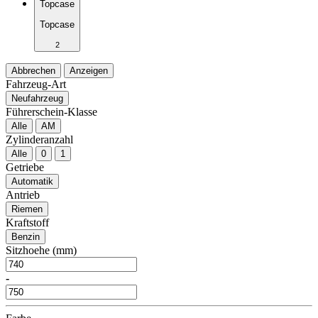
Topcase
Topcase
2
Abbrechen
Anzeigen
Fahrzeug-Art
Neufahrzeug
Führerschein-Klasse
Alle
AM
Zylinderanzahl
Alle
0
1
Getriebe
Automatik
Antrieb
Riemen
Kraftstoff
Benzin
Sitzhoehe (mm)
-