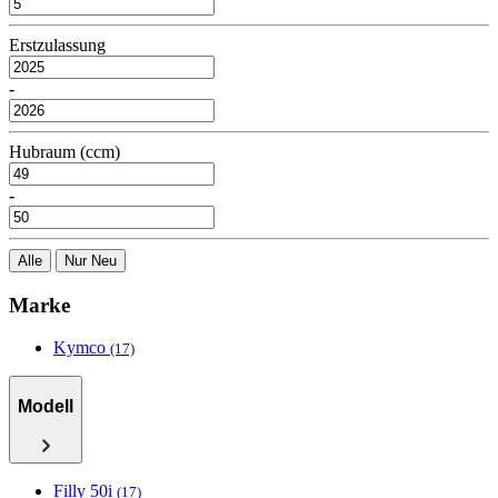
Erstzulassung
-
Hubraum (ccm)
-
Alle
Nur Neu
Marke
Kymco
(17)
Modell
Filly 50i
(17)