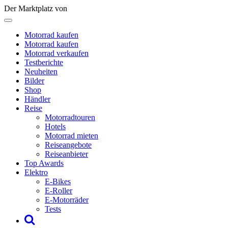
Der Marktplatz von
Motorrad kaufen
Motorrad kaufen
Motorrad verkaufen
Testberichte
Neuheiten
Bilder
Shop
Händler
Reise
Motorradtouren
Hotels
Motorrad mieten
Reiseangebote
Reiseanbieter
Top Awards
Elektro
E-Bikes
E-Roller
E-Motorräder
Tests