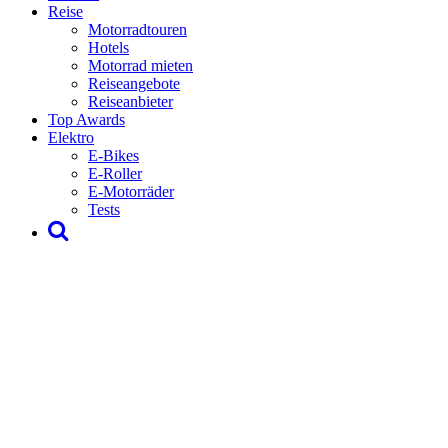
Reise
Motorradtouren
Hotels
Motorrad mieten
Reiseangebote
Reiseanbieter
Top Awards
Elektro
E-Bikes
E-Roller
E-Motorräder
Tests