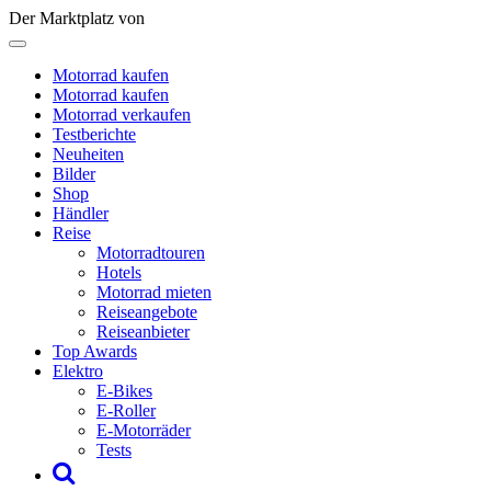
Der Marktplatz von
Motorrad kaufen
Motorrad kaufen
Motorrad verkaufen
Testberichte
Neuheiten
Bilder
Shop
Händler
Reise
Motorradtouren
Hotels
Motorrad mieten
Reiseangebote
Reiseanbieter
Top Awards
Elektro
E-Bikes
E-Roller
E-Motorräder
Tests