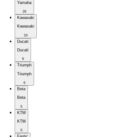
Yamaha
26
Kawasaki
Kawasaki
10
Ducati
Ducati
9
Triumph
Triumph
6
Beta
Beta
5
KTM
KTM
5
Fantic