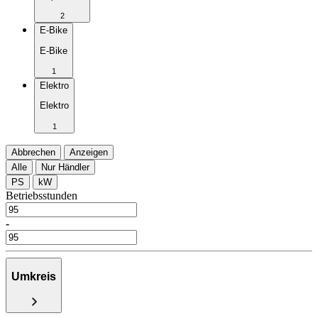
2
E-Bike
E-Bike
1
Elektro
Elektro
1
Abbrechen
Anzeigen
Alle
Nur Händler
PS
kW
Betriebsstunden
-
Umkreis