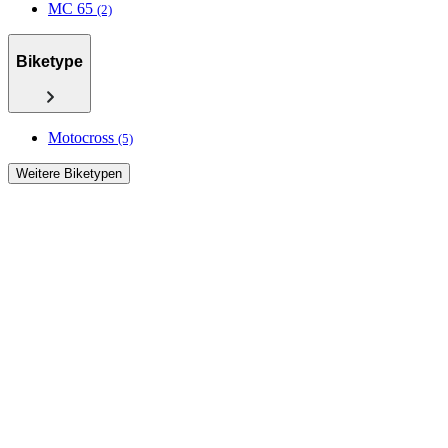
MC 65
(2)
Biketype
Motocross
(5)
Weitere Biketypen