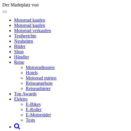
Der Marktplatz von
Motorrad kaufen
Motorrad kaufen
Motorrad verkaufen
Testberichte
Neuheiten
Bilder
Shop
Händler
Reise
Motorradtouren
Hotels
Motorrad mieten
Reiseangebote
Reiseanbieter
Top Awards
Elektro
E-Bikes
E-Roller
E-Motorräder
Tests