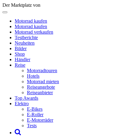
Der Marktplatz von
Motorrad kaufen
Motorrad kaufen
Motorrad verkaufen
Testberichte
Neuheiten
Bilder
Shop
Händler
Reise
Motorradtouren
Hotels
Motorrad mieten
Reiseangebote
Reiseanbieter
Top Awards
Elektro
E-Bikes
E-Roller
E-Motorräder
Tests